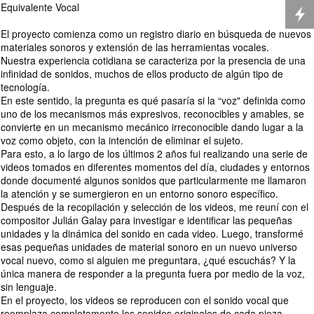
Equivalente Vocal
El proyecto comienza como un registro diario en búsqueda de nuevos
materiales sonoros y extensión de las herramientas vocales.
Nuestra experiencia cotidiana se caracteriza por la presencia de una
infinidad de sonidos, muchos de ellos producto de algún tipo de
tecnología.
En este sentido, la pregunta es qué pasaría si la “voz" definida como
uno de los mecanismos más expresivos, reconocibles y amables, se
convierte en un mecanismo mecánico irreconocible dando lugar a la
voz como objeto, con la intención de eliminar el sujeto.
Para esto, a lo largo de los últimos 2 años fui realizando una serie de
videos tomados en diferentes momentos del día, ciudades y entornos
donde documenté algunos sonidos que particularmente me llamaron
la atención y se sumergieron en un entorno sonoro específico.
Después de la recopilación y selección de los videos, me reuní con el
compositor Julián Galay para investigar e identificar las pequeñas
unidades y la dinámica del sonido en cada video. Luego, transformé
esas pequeñas unidades de material sonoro en un nuevo universo
vocal nuevo, como si alguien me preguntara, ¿qué escuchás? Y la
única manera de responder a la pregunta fuera por medio de la voz,
sin lenguaje.
En el proyecto, los videos se reproducen con el sonido vocal que
reemplaza completamente los sonidos originales de cada pieza.