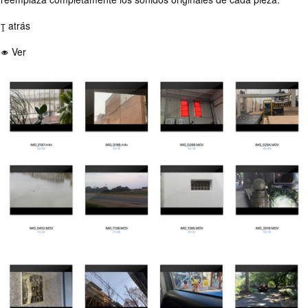
 atrás

Ver